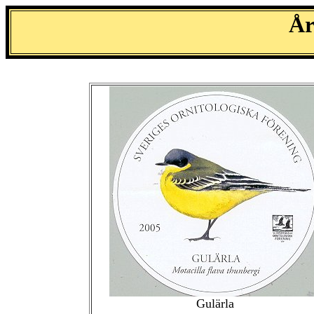
År
Gulärla