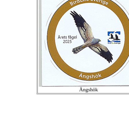
Ängshök