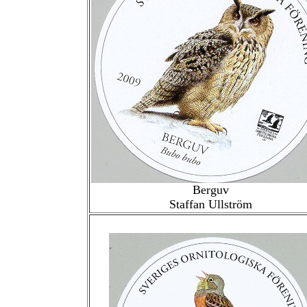
Berguv
Staffan Ullström